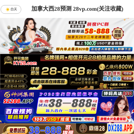
加拿大西28预测 28vp.com(关注收藏)
白天